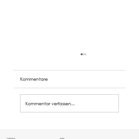
Kommentare
Kommentar verfassen...
Die Zukunft der Rechtsberatung: Wo
Recht und Wirtschaft zusammentreffen
COMPANY
LEGAL