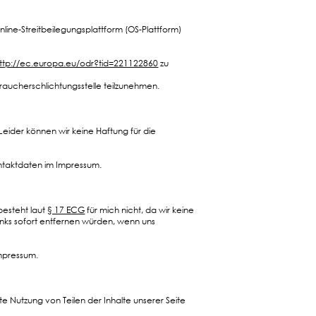
ne-Streitbeilegungsplattform (OS-Plattform)
ttp://ec.europa.eu/odr?tid=221122860
zu
braucherschlichtungsstelle teilzunehmen.
Leider können wir keine Haftung für die
Kontaktdaten im Impressum.
besteht laut
§ 17 ECG
für mich nicht, da wir keine
Links sofort entfernen würden, wenn uns
Impressum.
te Nutzung von Teilen der Inhalte unserer Seite