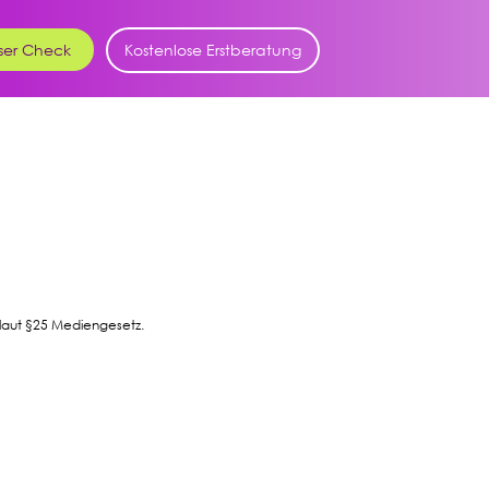
ser Check
Kostenlose Erstberatung
laut §25 Mediengesetz.