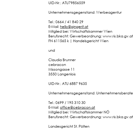
UID-Nr.: ATU79856559
Unternehmensgegenstand: Werbeagentur
Tel.: 0664 / 41 840 29
E-Mail:
hello@gingerit.at
Mitglied bei: Wirtschaftskammer Wien
Berufsrecht: Gewerbeordnung: www.ris.bka.gv.a
FN 611565 k | Handelsgericht Wien
und
Claudia Brunner
cebracon
Missongasse 11
3550 Langenlois
UID-Nr.: ATU 6887 9635
Unternehmensgegenstand: Unternehmensberater fü
Tel.: 0699 / 195 310 30
E-Mail:
office@cebracon.at
Mitglied bei: Wirtschaftskammer NÖ
Berufsrecht: Gewerbeordnung: www.ris.bka.gv.a
Landesgericht St. Pölten