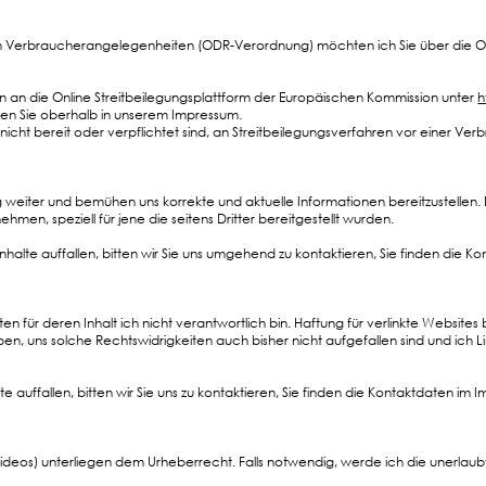
 Verbraucherangelegenheiten (ODR-Verordnung) möchten ich Sie über die Onli
an die Online Streitbeilegungsplattform der Europäischen Kommission unter
h
den Sie oberhalb in unserem Impressum.
nicht bereit oder verpflichtet sind, an Streitbeilegungsverfahren vor einer Ver
g weiter und bemühen uns korrekte und aktuelle Informationen bereitzustellen. 
ehmen, speziell für jene die seitens Dritter bereitgestellt wurden.
nhalte auffallen, bitten wir Sie uns umgehend zu kontaktieren, Sie finden die 
 für deren Inhalt ich nicht verantwortlich bin. Haftung für verlinkte Websites 
ben, uns solche Rechtswidrigkeiten auch bisher nicht aufgefallen sind und ich 
 auffallen, bitten wir Sie uns zu kontaktieren, Sie finden die Kontaktdaten im 
, Videos) unterliegen dem Urheberrecht. Falls notwendig, werde ich die unerlaub