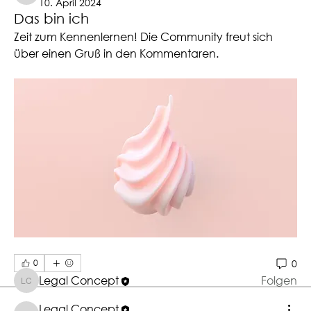
10. April 2024
Das bin ich
Zeit zum Kennenlernen! Die Community freut sich 
über einen Gruß in den Kommentaren. 
Info
Hier können Mitglieder Geschichten, Ideen, Bilder
und mehr t
...
Weiterlesen
Mitglieder
0
0
Legal Concept
Folgen
Legal Concept
Alle Mitglieder anzeigen (1)
Legal Concept